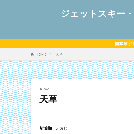
ジェットスキー・マ
熊本県宇土市にあるマリンショッ
HOME
天草
TAG
天草
新着順
人気順