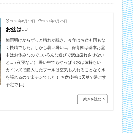
2020年8月19日
2021年1月25日
お盆は…♪
梅雨明けからずっと晴れが続き、今年はお盆も雨もな
く快晴でした。しかし暑い暑い…。 保育園は基本お盆
中はお休みなので…いろんな遊びで沢山疲れさせない
と…（夜寝ない） 暑い中でもやっぱり水は気持ちい！
カインズで購入したプールは空気も入れることなく水
を張れるので楽チンでした！ お盆後半は天草で過ごす
予定で […]
続きを読む